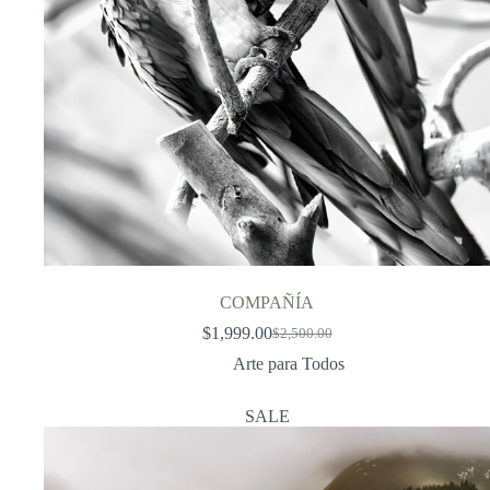
COMPAÑÍA
$
1,999.00
$
2,500.00
Original
Current
price
price
Arte para Todos
was:
is:
$2,500.00.
$1,999.00.
SALE