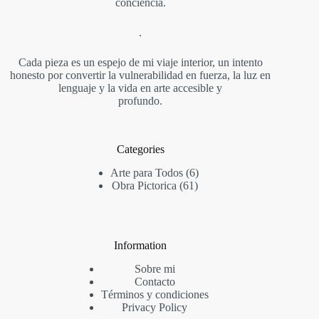
conciencia.
.
Cada pieza es un espejo de mi viaje interior, un intento
honesto por convertir la vulnerabilidad en fuerza, la luz en
lenguaje y la vida en arte accesible y
profundo.
Categories
6
Arte para Todos
6
61
productos
Obra Pictorica
61
productos
Information
Sobre mi
Contact
o
Términos y condiciones
Privacy Policy