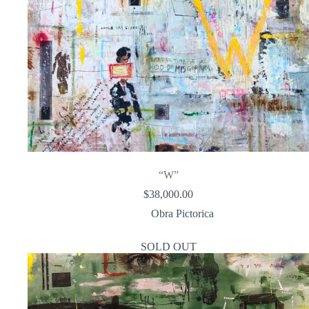
“W”
$
38,000.00
Obra Pictorica
SOLD OUT