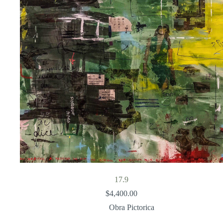
17.9
$
4,400.00
Obra Pictorica