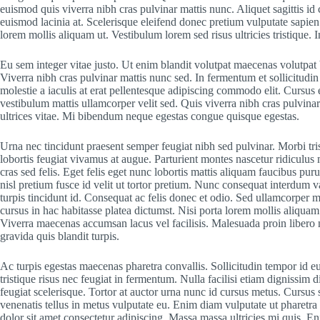
euismod quis viverra nibh cras pulvinar mattis nunc. Aliquet sagittis i
euismod lacinia at. Scelerisque eleifend donec pretium vulputate sapien n
lorem mollis aliquam ut. Vestibulum lorem sed risus ultricies tristiqu
Eu sem integer vitae justo. Ut enim blandit volutpat maecenas volutpat
Viverra nibh cras pulvinar mattis nunc sed. In fermentum et sollicitudin 
molestie a iaculis at erat pellentesque adipiscing commodo elit. Cursus 
vestibulum mattis ullamcorper velit sed. Quis viverra nibh cras pulvinar
ultrices vitae. Mi bibendum neque egestas congue quisque egestas.
Urna nec tincidunt praesent semper feugiat nibh sed pulvinar. Morbi tri
lobortis feugiat vivamus at augue. Parturient montes nascetur ridiculus 
cras sed felis. Eget felis eget nunc lobortis mattis aliquam faucibus pur
nisl pretium fusce id velit ut tortor pretium. Nunc consequat interdum va
turpis tincidunt id. Consequat ac felis donec et odio. Sed ullamcorper m
cursus in hac habitasse platea dictumst. Nisi porta lorem mollis aliquam 
Viverra maecenas accumsan lacus vel facilisis. Malesuada proin libero 
gravida quis blandit turpis.
Ac turpis egestas maecenas pharetra convallis. Sollicitudin tempor id 
tristique risus nec feugiat in fermentum. Nulla facilisi etiam dignissim d
feugiat scelerisque. Tortor at auctor urna nunc id cursus metus. Cursus
venenatis tellus in metus vulputate eu. Enim diam vulputate ut pharetra 
dolor sit amet consectetur adipiscing. Massa massa ultricies mi quis. E