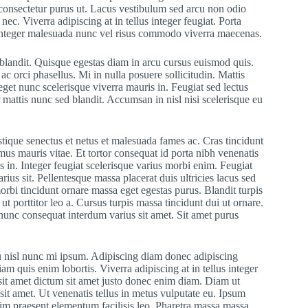
d consectetur purus ut. Lacus vestibulum sed arcu non odio
ec. Viverra adipiscing at in tellus integer feugiat. Porta
e. Integer malesuada nunc vel risus commodo viverra maecenas.
 blandit. Quisque egestas diam in arcu cursus euismod quis.
ac orci phasellus. Mi in nulla posuere sollicitudin. Mattis
eget nunc scelerisque viverra mauris in. Feugiat sed lectus
 mattis nunc sed blandit. Accumsan in nisl nisi scelerisque eu
stique senectus et netus et malesuada fames ac. Cras tincidunt
mus mauris vitae. Et tortor consequat id porta nibh venenatis
us in. Integer feugiat scelerisque varius morbi enim. Feugiat
rius sit. Pellentesque massa placerat duis ultricies lacus sed
orbi tincidunt ornare massa eget egestas purus. Blandit turpis
ut porttitor leo a. Cursus turpis massa tincidunt dui ut ornare.
nunc consequat interdum varius sit amet. Sit amet purus
eu nisl nunc mi ipsum. Adipiscing diam donec adipiscing
iam quis enim lobortis. Viverra adipiscing at in tellus integer
 sit amet dictum sit amet justo donec enim diam. Diam ut
sit amet. Ut venenatis tellus in metus vulputate eu. Ipsum
nim praesent elementum facilisis leo. Pharetra massa massa