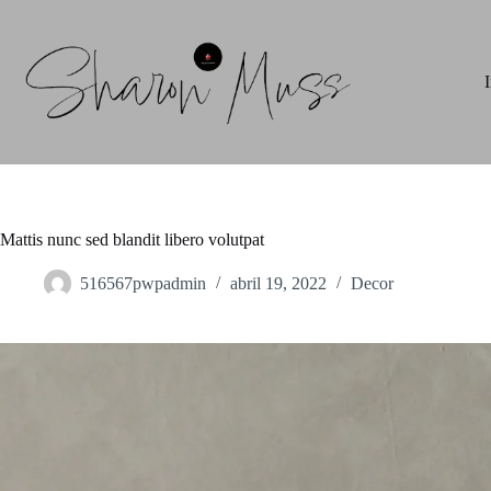
Saltar
al
contenido
I
Mattis nunc sed blandit libero volutpat
516567pwpadmin
abril 19, 2022
Decor