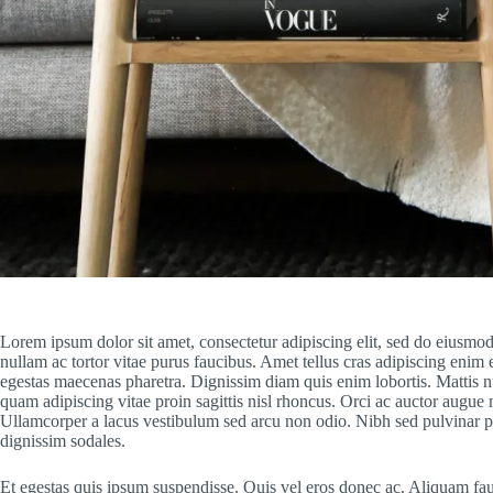
Lorem ipsum dolor sit amet, consectetur adipiscing elit, sed do eiusmod
nullam ac tortor vitae purus faucibus. Amet tellus cras adipiscing enim 
egestas maecenas pharetra. Dignissim diam quis enim lobortis. Mattis nu
quam adipiscing vitae proin sagittis nisl rhoncus. Orci ac auctor augue
Ullamcorper a lacus vestibulum sed arcu non odio. Nibh sed pulvinar pro
dignissim sodales.
Et egestas quis ipsum suspendisse. Quis vel eros donec ac. Aliquam fau