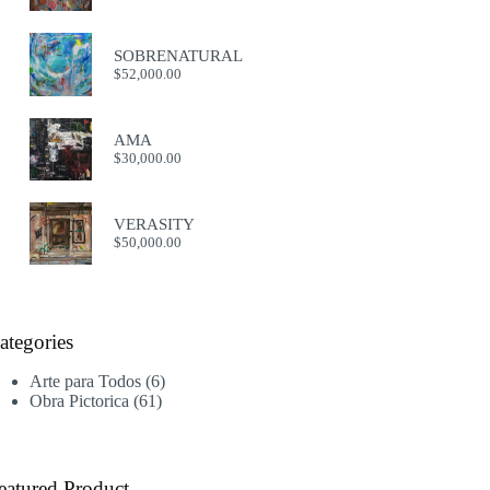
SOBRENATURAL
$
52,000.00
AMA
$
30,000.00
VERASITY
$
50,000.00
ategories
6
Arte para Todos
6
61
productos
Obra Pictorica
61
productos
eatured Product