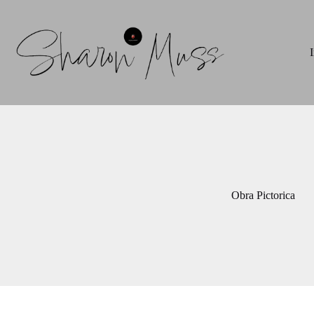
Saltar
al
contenido
I
Obra Pictorica