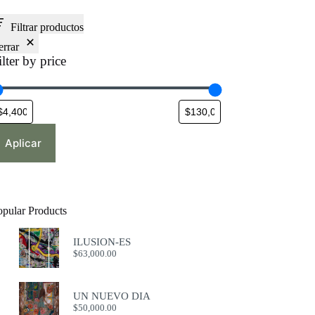
Filtrar productos
errar
ilter by price
Aplicar
opular Products
ILUSION-ES
$
63,000.00
UN NUEVO DIA
$
50,000.00