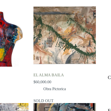
EL ALMA BAILA
C
$
60,000.00
Obra Pictorica
SOLD OUT
F