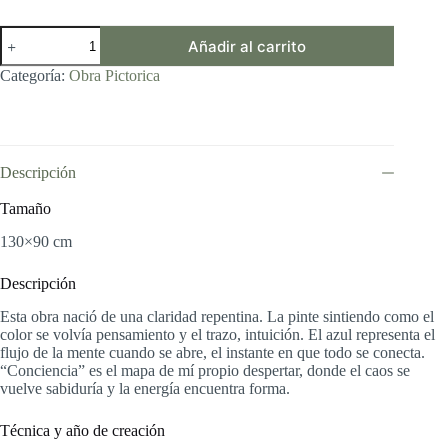
CONCIENCIA
Añadir al carrito
cantidad
Categoría:
Obra Pictorica
Descripción
Tamaño
130×90 cm
Descripción
Esta obra nació de una claridad repentina. La pinte sintiendo como el
color se volvía pensamiento y el trazo, intuición. El azul representa el
flujo de la mente cuando se abre, el instante en que todo se conecta.
“Conciencia” es el mapa de mí propio despertar, donde el caos se
vuelve sabiduría y la energía encuentra forma.
Técnica y año de creación