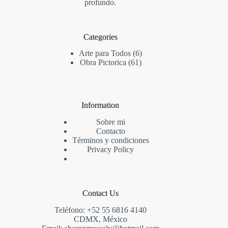
profundo.
Categories
6
Arte para Todos
6
61
productos
Obra Pictorica
61
productos
Information
Sobre mi
Contact
o
Términos y condiciones
Privacy Policy
Contact Us
Teléfono: +52 55 6816 4140
CDMX, México